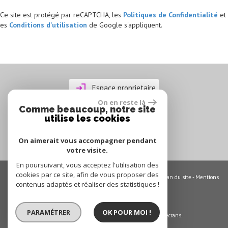
Ce site est protégé par reCAPTCHA, les
Politiques de Confidentialité
et
es
Conditions d'utilisation
de Google s'appliquent.
Espace proprietaire
On en reste là
Comme beaucoup, notre site
utilise les cookies
On aimerait vous accompagner pendant
votre visite.
En poursuivant, vous acceptez l'utilisation des
cookies par ce site, afin de vous proposer des
© 2026 | Tous droits réservés | Traduction powered by Google -
Plan du site
-
Mentions
contenus adaptés et réaliser des statistiques !
légales
-
Nos honoraires
-
Partenaires
-
Admin
Site internet compatible multi-supports,
PARAMÉTRER
OK POUR MOI !
un seul site adaptable à tous les types d'écrans.